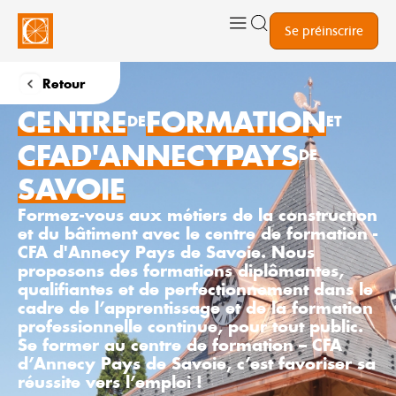
Se préinscrire
Retour
CENTRE
FORMATION
DE
ET
CFA
D'ANNECY
PAYS
DE
SAVOIE
Formez-vous aux métiers de la construction
et du bâtiment avec le centre de formation -
CFA d'Annecy Pays de Savoie. Nous
proposons des formations diplômantes,
qualifiantes et de perfectionnement dans le
cadre de l’apprentissage et de la formation
professionnelle continue, pour tout public.
Se former au centre de formation – CFA
d’Annecy Pays de Savoie, c’est favoriser sa
réussite vers l’emploi !