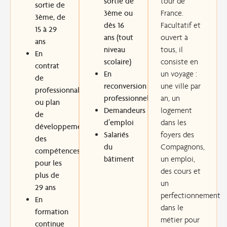
sortie de
tour de
sortie de
3ème ou
France.
3
ème
, de
dès 16
Facultatif et
15 à 29
ans (tout
ouvert à
ans
niveau
tous, il
En
scolaire)
consiste en
contrat
En
un voyage :
de
reconversion
une ville par
professionnalisation
professionnelle
an, un
ou plan
Demandeurs
logement
de
d’emploi
dans les
développement
Salariés
foyers des
des
du
Compagnons,
compétences,
bâtiment
un emploi,
pour les
des cours et
plus de
un
29 ans
perfectionnement
En
dans le
formation
métier pour
continue