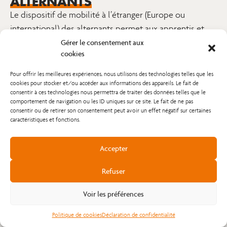
ALTERNANTS
Le dispositif de mobilité à l’étranger (Europe ou
international) des alternants permet aux apprentis et
salariés en contrat de professionnalisation de partir à
Gérer le consentement aux
cookies
l’étranger pour effectuer une partie de leur formation
dans une entreprise et / ou un organisme de formation.
Pour offrir les meilleures expériences, nous utilisons des technologies telles que les
Cette mobilité permet de développer des
cookies pour stocker et/ou accéder aux informations des appareils. Le fait de
consentir à ces technologies nous permettra de traiter des données telles que le
compétences professionnelles, linguistiques et
comportement de navigation ou les ID uniques sur ce site. Le fait de ne pas
interculturelles, tout en poursuivant un parcours
consentir ou de retirer son consentement peut avoir un effet négatif sur certaines
caractéristiques et fonctions.
d’alternance.
La mobilité européenne et internationale s’adresse aux :
RENTREE SEPTEMBRE 2026
Accepter
Envie de vous former dans les métiers du bâtiment
Apprentis (en contrat d’apprentissage),
à partir de septembre 2026 ?
Salariés en contrat de professionnalisation.
Refuser
Contactez nous pour discuter de votre projet :
Edith SAUNIER est la référente mobilité de notre
établissement et l’interlocuteur principal pour toutes
Voir les préférences
Nous contacter
les questions liées à la mobilité.
Politique de cookies
Déclaration de confidentialité
Contacter notre référente mobilité